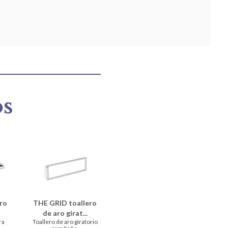
os
ro
THE GRID toallero
de aro girat...
ra
Toallero de aro giratorio