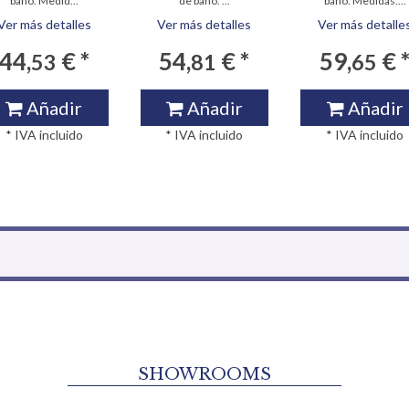
baño. Medid...
de baño. ...
baño. Medidas:...
Ver más detalles
Ver más detalles
Ver más detalle
44,
€ *
54,
€ *
59,
€ 
53
81
65
Añadir
Añadir
Añadir
* IVA incluido
* IVA incluido
* IVA incluido
SHOWROOMS