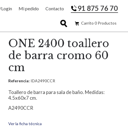
91 875 76 70
/Login
Mi pedido
Contacto
Carrito 0 Productos
ONE 2400 toallero
de barra cromo 60
cm
Referencia:
IDA2490CCR
Toallero de barra para sala de baño. Medidas:
4.5x60x7 cm.
A2490CCR
Ver la ficha técnica