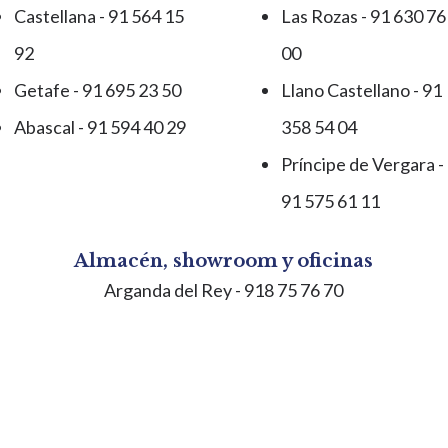
Castellana - 91 564 15
Las Rozas - 91 630 76
92
00
Getafe - 91 695 23 50
Llano Castellano - 91
Abascal - 91 594 40 29
358 54 04
Príncipe de Vergara -
91 575 61 11
Almacén, showroom y oficinas
Arganda del Rey
- 918 75 76 70