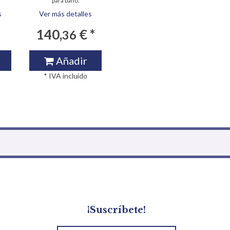
para baño.
s
Ver más detalles
*
140,
€ *
36
Añadir
* IVA incluido
¡Suscríbete!