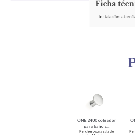
Ficha técn
Instalación: atornil
P
ONE 2400 colgador
ON
para baño c...
Perchero para sala de
Per