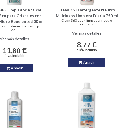
BFF Limpiador Antical
Clean 360 Detergente Neutro
fico para Cristales con
Multiusos Limpieza Diaria 750 ml
Clean 360 es un limpiador neutro
Hidro Repelente 500 ml
multiusos...
 es un eliminador de cal para
vid...
Ver más detalles
Ver más detalles
8,
€
77
11,
€
80
* IVA incluido
* IVA incluido
Añadir
Añadir