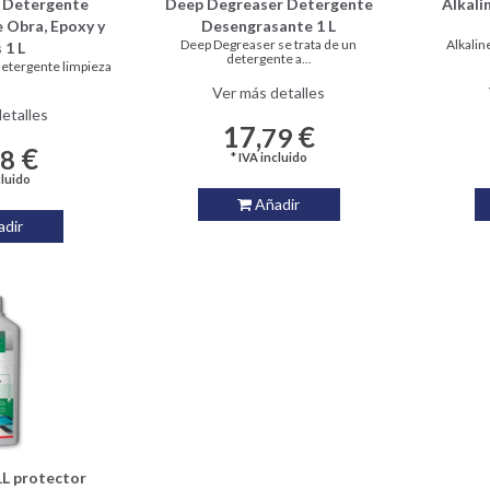
r Detergente
Deep Degreaser Detergente
Alkali
e Obra, Epoxy y
Desengrasante 1 L
Deep Degreaser se trata de un
Alkalin
 1 L
detergente a...
detergente limpieza
.
Ver más detalles
etalles
17,
€
79
€
58
* IVA incluido
cluido
Añadir
dir
L protector