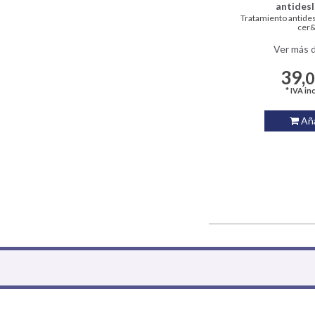
antidesl
Tratamiento antides
cer&
Ver más d
39,
* IVA in
Aña