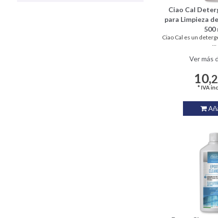
Ciao Cal Dete
para Limpieza de
500 
Ciao Cal es un deterg
...
Ver más d
10,
* IVA in
Aña