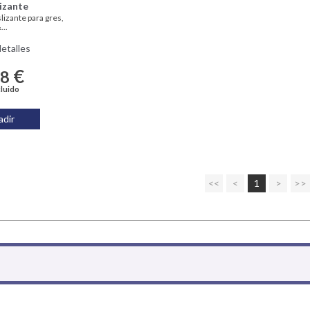
izante
lizante para gres,
...
etalles
€
08
cluido
dir
<<
<
1
>
>>