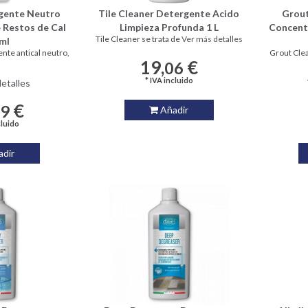
rgente Neutro
Tile Cleaner Detergente Acido
Grout
 Restos de Cal
Limpieza Profunda 1 L
Concent
Tile Cleaner se trata de
Ver más detalles
ml
ente antical neutro,
Grout Clea
19,
€
06
* IVA incluido
etalles
€
29
Añadir
cluido
dir