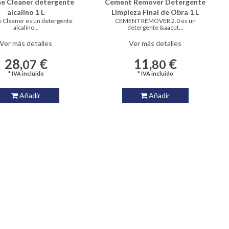
ne Cleaner detergente
Cement Remover Detergente
alcalino 1 L
Limpieza Final de Obra 1 L
e Cleaner es un detergente
CEMENT REMOVER 2.0 es un
alcalino...
detergente &aacut...
Ver más detalles
Ver más detalles
28,
€
11,
€
07
80
* IVA incluido
* IVA incluido
Añadir
Añadir