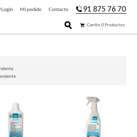
91 875 76 70
/Login
Mi pedido
Contacto
Carrito 0 Productos
ndente
endente