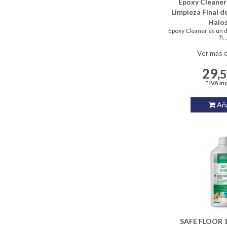
Epoxy Cleane
Limpieza Final d
Halos
Epoxy Cleaner es un 
fi..
Ver más d
29,
* IVA in
Aña
SAFE FLOOR 1