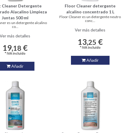
 Cleaner Detergente
Floor Cleaner detergente
rado Alacalino Limpieza
alcalino concentrado 1 L
Floor Cleaner es un detergente neutro
Juntas 500 ml
conc...
ner es un detergente alcalino
co...
Ver más detalles
Ver más detalles
13,
€
25
19,
€
18
* IVA incluido
* IVA incluido
Añadir
Añadir