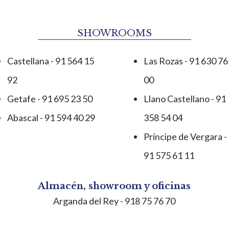
SHOWROOMS
Castellana - 91 564 15
Las Rozas - 91 630 76
92
00
Getafe - 91 695 23 50
Llano Castellano - 91
Abascal - 91 594 40 29
358 54 04
Príncipe de Vergara -
91 575 61 11
Almacén, showroom y oficinas
Arganda del Rey
- 918 75 76 70