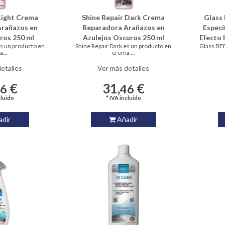
Light Crema
Shine Repair Dark Crema
Glass 
Arañazos en
Reparadora Arañazos en
Especí
ros 250 ml
Azulejos Oscuros 250 ml
Efecto 
es un producto en
Shine Repair Dark es un producto en
Glass BFF
...
crema ...
etalles
Ver más detalles
€
31,
€
46
46
cluido
* IVA incluido
dir
Añadir