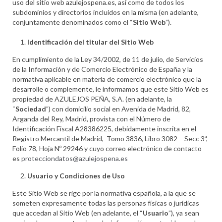
uso del sitio web azulejospena.es, así como de todos los
subdominios y directorios incluidos en la misma (en adelante,
conjuntamente denominados como el “
Sitio Web
”).
Identificación del titular del Sitio Web
En cumplimiento de la Ley 34/2002, de 11 de julio, de Servicios
de la Información y de Comercio Electrónico de España y la
normativa aplicable en materia de comercio electrónico que la
desarrolle o complemente, le informamos que este Sitio Web es
propiedad de AZULEJOS PEÑA, S.A. (en adelante, la
“
Sociedad
”) con domicilio social en Avenida de Madrid, 82,
Arganda del Rey, Madrid, provista con el Número de
Identificación Fiscal A28386225, debidamente inscrita en el
Registro Mercantil de Madrid, Tomo 3836, Libro 3082 – Secc 3ª,
Folio 78, Hoja Nº 29246 y cuyo correo electrónico de contacto
es
protecciondatos@azulejospena.es
Usuario y Condiciones de Uso
Este Sitio Web se rige por la normativa española, a la que se
someten expresamente todas las personas físicas o jurídicas
que accedan al Sitio Web (en adelante, el “
Usuario
”), ya sean