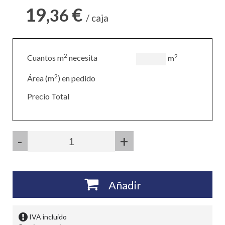
19,
€
36
/ caja
2
2
Cuantos m
necesita
m
2
Área (m
) en pedido
Precio Total
-
+
Añadir
IVA incluido