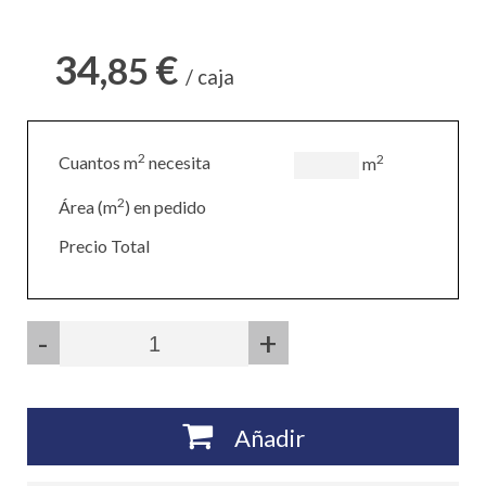
34,
€
85
/ caja
2
2
Cuantos m
necesita
m
2
Área (m
) en pedido
Precio Total
-
+
Añadir