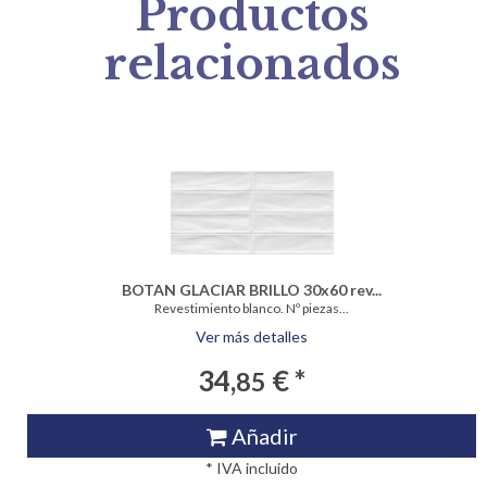
Productos
relacionados
BOTAN GLACIAR BRILLO 30x60 rev...
Revestimiento blanco. Nº piezas...
Ver más detalles
34,
€ *
85
Añadir
* IVA incluido