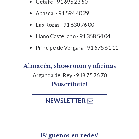
Getafe - 91 695 23 50
Abascal - 91 594 40 29
Las Rozas - 91 630 76 00
Llano Castellano - 91 358 54 04
Príncipe de Vergara - 91 575 61 11
Almacén, showroom y oficinas
Arganda del Rey
- 918 75 76 70
¡Suscríbete!
NEWSLETTER
¡Síguenos en redes!