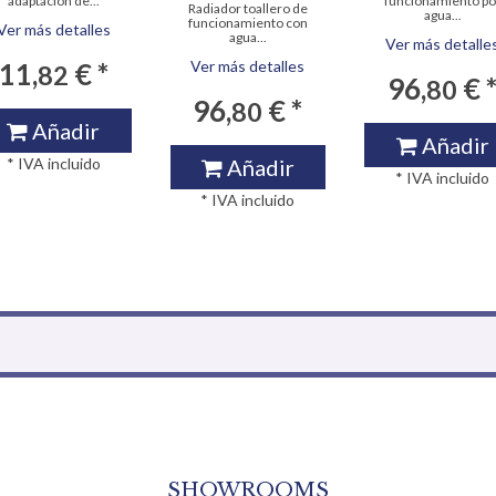
adaptación de...
funcionamiento po
Radiador toallero de
agua...
funcionamiento con
Ver más detalles
agua...
Ver más detalle
11,
€ *
Ver más detalles
82
96,
€ 
80
96,
€ *
80
Añadir
Añadir
* IVA incluido
Añadir
* IVA incluido
* IVA incluido
SHOWROOMS