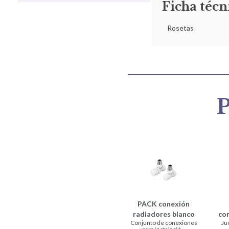
Ficha técn
Rosetas
P
PACK conexión
co
radiadores blanco
Ju
Conjunto de conexiones