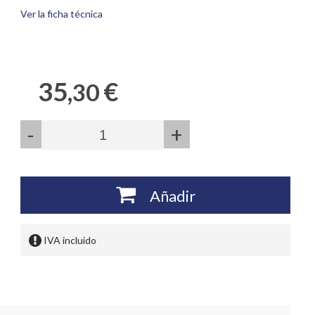
Ver la ficha técnica
35,
€
30
-
+
Añadir
IVA incluido