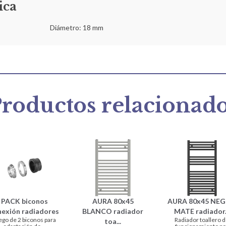
ica
Diámetro: 18 mm
roductos relacionad
PACK biconos
AURA 80x45
AURA 80x45 NE
nexión radiadores
BLANCO radiador
MATE radiador..
ego de 2 biconos para
Radiador toallero 
toa...