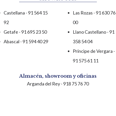
Castellana - 91 564 15
Las Rozas - 91 630 76
92
00
Getafe - 91 695 23 50
Llano Castellano - 91
Abascal - 91 594 40 29
358 54 04
Príncipe de Vergara -
91 575 61 11
Almacén, showroom y oficinas
Arganda del Rey
- 918 75 76 70