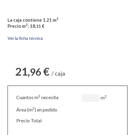
2
La caja contiene 1.21 m
2
Precio m
: 18,
€
15
Ver la ficha técnica
21,
€
96
/ caja
2
2
Cuantos m
necesita
m
2
Área (m
) en pedido
Precio Total