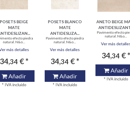
POSETS BEIGE
POSETS BLANCO
ANETO BEIGE M
MATE
MATE
ANTIDESLIZANT.
Pavimento efecto pi
NTIDESLIZAN...
ANTIDESLIZA...
natural. N&o...
imento efecto piedra
Pavimento efecto piedra
natural. N&o...
natural. N&o...
Ver más detalle
Ver más detalles
Ver más detalles
34,
€ 
34
34,
€ *
34,
€ *
34
34
Añadir
Añadir
Añadir
* IVA incluido
* IVA incluido
* IVA incluido