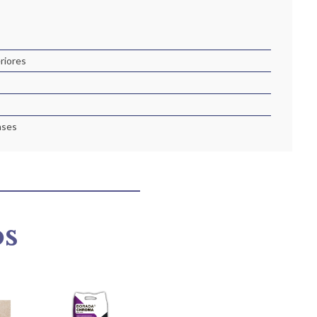
eriores
ases
os