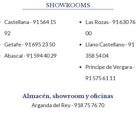
SHOWROOMS
Castellana - 91 564 15
Las Rozas - 91 630 76
92
00
Getafe - 91 695 23 50
Llano Castellano - 91
Abascal - 91 594 40 29
358 54 04
Príncipe de Vergara -
91 575 61 11
Almacén, showroom y oficinas
Arganda del Rey
- 918 75 76 70