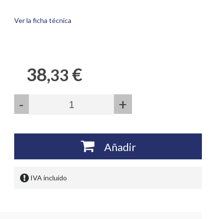
Ver la ficha técnica
38,
€
33
-
+
Añadir
IVA incluido