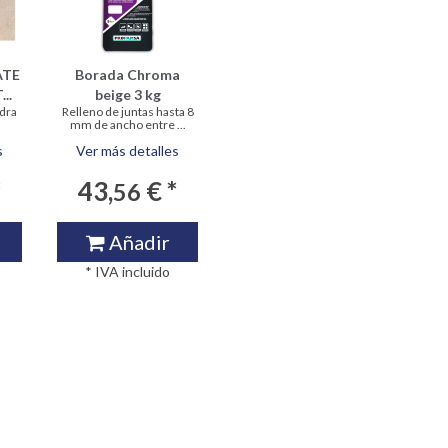
ATE
Borada Chroma
..
beige 3 kg
edra
Relleno de juntas hasta 8
mm de ancho entre ...
s
Ver más detalles
*
43,
€ *
56
Añadir
* IVA incluido