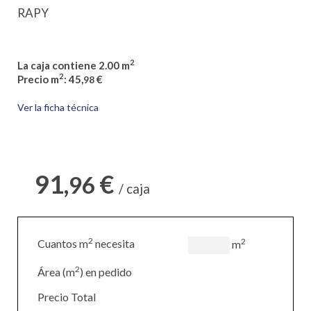
RAPY
2
La caja contiene 2.00 m
2
Precio m
: 45,
€
98
Ver la ficha técnica
91,
€
96
/ caja
2
2
Cuantos m
necesita
m
2
Área (m
) en pedido
Precio Total