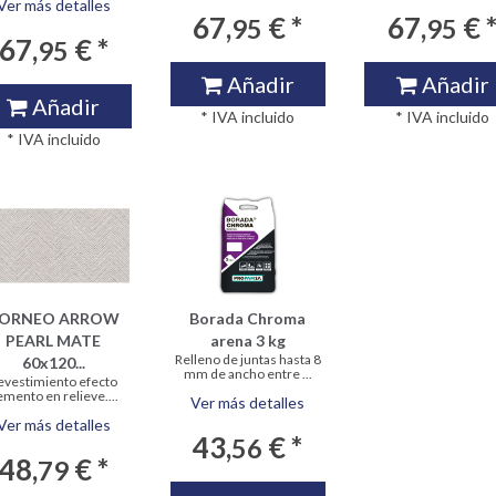
Ver más detalles
67,
€ *
67,
€ 
95
95
67,
€ *
95
Añadir
Añadir
Añadir
* IVA incluido
* IVA incluido
* IVA incluido
ORNEO ARROW
Borada Chroma
PEARL MATE
arena 3 kg
Relleno de juntas hasta 8
60x120...
mm de ancho entre ...
evestimiento efecto
emento en relieve....
Ver más detalles
Ver más detalles
43,
€ *
56
48,
€ *
79