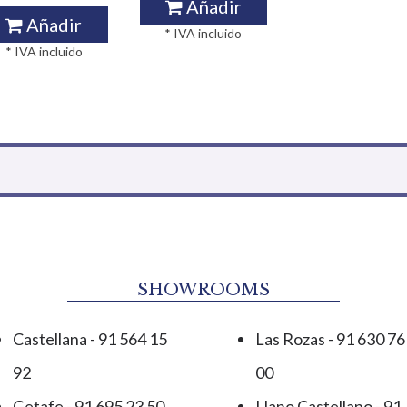
Añadir
Añadir
* IVA incluido
* IVA incluido
SHOWROOMS
Castellana - 91 564 15
Las Rozas - 91 630 76
92
00
Getafe - 91 695 23 50
Llano Castellano - 91