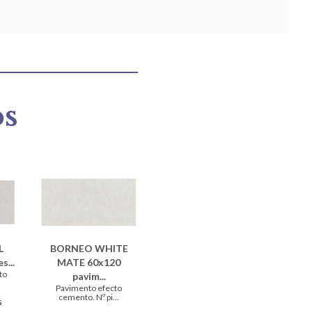
os
L
BORNEO WHITE
s...
MATE 60x120
to
pavim...
Pavimento efecto
cemento. Nº pi...
s