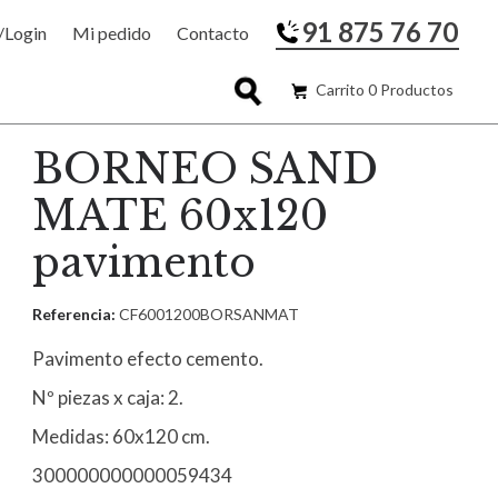
91 875 76 70
/Login
Mi pedido
Contacto
Carrito 0 Productos
BORNEO SAND
MATE 60x120
pavimento
Referencia:
CF6001200BORSANMAT
Pavimento efecto cemento.
Nº piezas x caja: 2.
Medidas: 60x120 cm.
300000000000059434