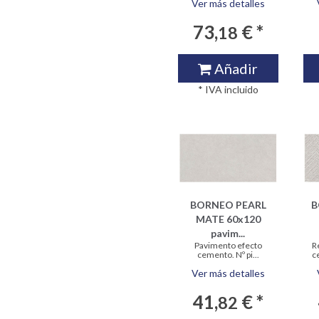
Ver más detalles
73,
€ *
18
Añadir
* IVA incluido
BORNEO PEARL
B
MATE 60x120
pavim...
Pavimento efecto
R
cemento. Nº pi...
c
Ver más detalles
41,
€ *
82