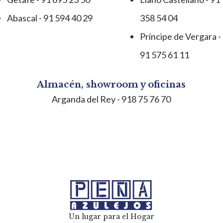
Abascal - 91 594 40 29
358 54 04
Príncipe de Vergara -
91 575 61 11
Almacén, showroom y oficinas
Arganda del Rey
- 918 75 76 70
Un lugar para el Hogar