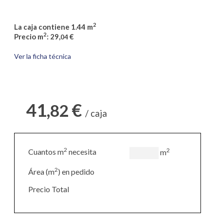
2
La caja contiene 1.44 m
2
Precio m
: 29,
€
04
Ver la ficha técnica
41,
€
82
/ caja
2
2
Cuantos m
necesita
m
2
Área (m
) en pedido
Precio Total