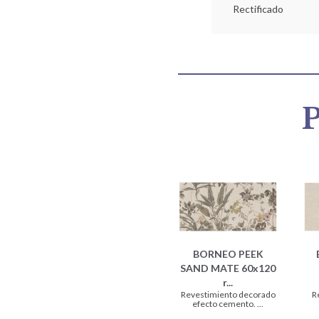
Rectificado
P
BORNEO PEEK
SAND MATE 60x120
r...
Revestimiento decorado
R
efecto cemento. ...