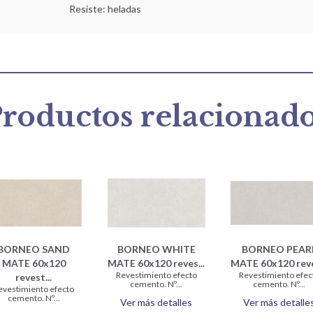
Resiste: heladas
roductos relacionad
BORNEO SAND
BORNEO WHITE
BORNEO PEAR
MATE 60x120
MATE 60x120 reves...
MATE 60x120 reve
Revestimiento efecto
Revestimiento efec
revest...
cemento. Nº...
cemento. Nº...
evestimiento efecto
cemento. Nº...
Ver más detalles
Ver más detalle