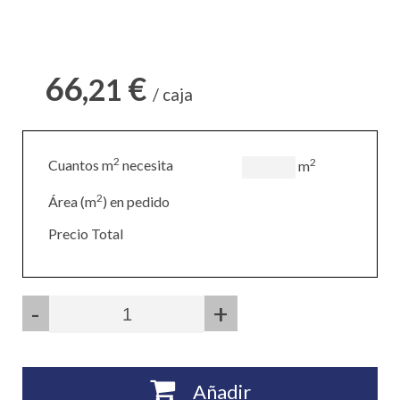
66,
€
21
/ caja
2
2
Cuantos m
necesita
m
2
Área (m
) en pedido
Precio Total
-
+
Añadir