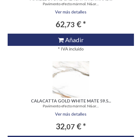
Pavimento efecto mármol. N&or...
Ver más detalles
62,
€ *
73
Añadir
* IVA incluido
CALACATTA GOLD WHITE MATE 59.5...
Pavimento efecto mármol. N&or...
Ver más detalles
32,
€ *
07