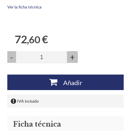
Ver la ficha técnica
72,
€
60
-
+
Añadir
IVA incluido
Ficha técnica