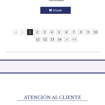
* IVA incluido
Añadir
<<
<
1
2
3
4
5
6
7
8
9
10
11
12
13
14
>
>>
ATENCIÓN AL CLIENTE