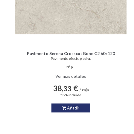
Pavimento Serena Crosscut Bone C2 60x120
Pavimento efecto piedra.
Nº p...
Ver más detalles
38,
€
33
/ caja
* IVA incluido
Añadir