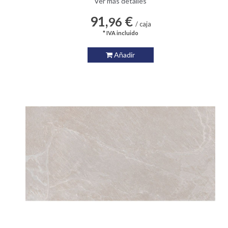
Ver más detalles
91,
€
96
/ caja
* IVA incluido
Añadir