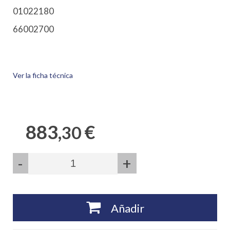
01022180
66002700
Ver la ficha técnica
883,
€
30
-
+
Añadir